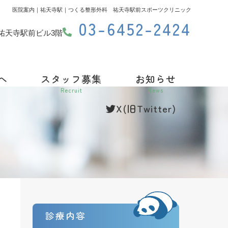
医院案内｜祐天寺駅｜つくる整形外科 祐天寺駅前スポーツクリニック
03-6452-2424
20 祐天寺駅前ビル3階
へ
スタッフ募集
お知らせ
Recruit
News
X(旧Twitter)
診療内容