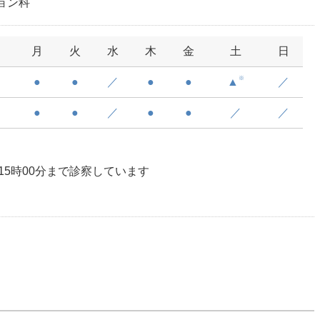
ョン科
月
火
水
木
金
土
日
※
●
●
／
●
●
▲
／
●
●
／
●
●
／
／
日は15時00分まで診察しています